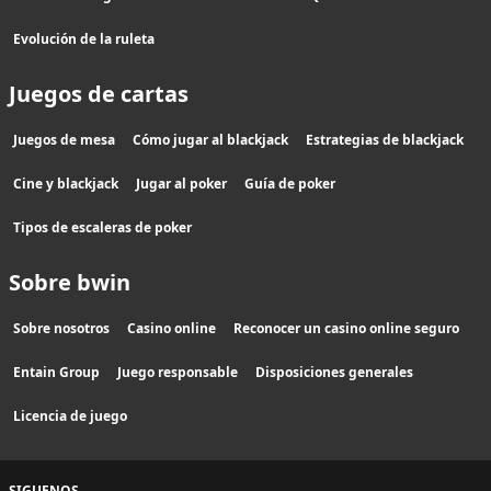
Evolución de la ruleta
Juegos de cartas
Juegos de mesa
Cómo jugar al blackjack
Estrategias de blackjack
Cine y blackjack
Jugar al poker
Guía de poker
Tipos de escaleras de poker
Sobre bwin
Sobre nosotros
Casino online
Reconocer un casino online seguro
Entain Group
Juego responsable
Disposiciones generales
Licencia de juego
SIGUENOS