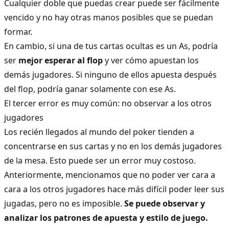
Cualquier doble que puedas crear puede ser fácilmente
vencido y no hay otras manos posibles que se puedan
formar.
En cambio, si una de tus cartas ocultas es un As, podría
ser
mejor esperar al flop
y ver cómo apuestan los
demás jugadores. Si ninguno de ellos apuesta después
del flop, podría ganar solamente con ese As.
El tercer error es muy común: no observar a los otros
jugadores
Los recién llegados al mundo del poker tienden a
concentrarse en sus cartas y no en los demás jugadores
de la mesa. Esto puede ser un error muy costoso.
Anteriormente, mencionamos que no poder ver cara a
cara a los otros jugadores hace más difícil poder leer sus
jugadas, pero no es imposible.
Se puede observar y
analizar los patrones de apuesta y estilo de juego.