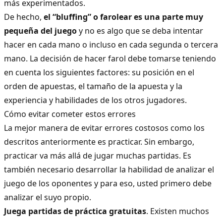
más experimentados.
De hecho,
el “bluffing” o farolear es una parte muy
pequeña del juego
y no es algo que se deba intentar
hacer en cada mano o incluso en cada segunda o tercera
mano. La decisión de hacer farol debe tomarse teniendo
en cuenta los siguientes factores: su posición en el
orden de apuestas, el tamaño de la apuesta y la
experiencia y habilidades de los otros jugadores.
Cómo evitar cometer estos errores
La mejor manera de evitar errores costosos como los
descritos anteriormente es practicar. Sin embargo,
practicar va más allá de jugar muchas partidas. Es
también necesario desarrollar la habilidad de analizar el
juego de los oponentes y para eso, usted primero debe
analizar el suyo propio.
Juega partidas de práctica gratuitas
. Existen muchos