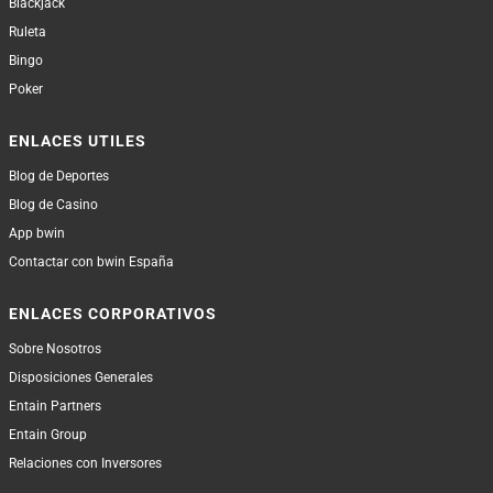
Blackjack
Ruleta
Bingo
Poker
ENLACES UTILES
Blog de Deportes
Blog de Casino
App bwin
Contactar con bwin España
ENLACES CORPORATIVOS
Sobre Nosotros
Disposiciones Generales
Entain Partners
Entain Group
Relaciones con Inversores