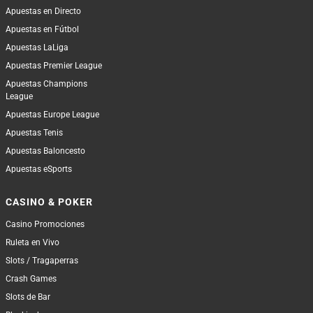
Apuestas en Directo
Apuestas en Fútbol
Apuestas LaLiga
Apuestas Premier League
Apuestas Champions
League
Apuestas Europe League
Apuestas Tenis
Apuestas Baloncesto
Apuestas eSports
CASINO & POKER
Casino Promociones
Ruleta en Vivo
Slots / Tragaperras
Crash Games
Slots de Bar