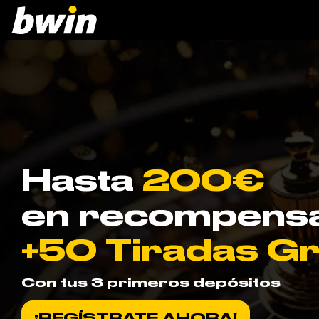
Hasta
200€
en recompens
+50 Tiradas Gr
Con tus 3 primeros depósitos
¡REGÍSTRATE AHORA!